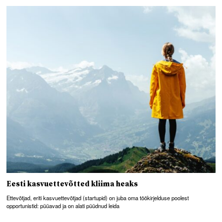
Eesti kasvuettevõtted kliima heaks
Ettevõtjad, eriti kasvuettevõtjad (startupid) on juba oma töökirjelduse poolest
opportunistid: püüavad ja on alati püüdnud leida