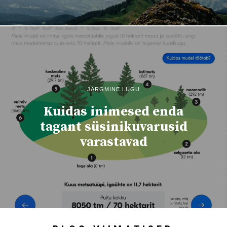
JÄRGMINE LUGU
Kuidas inimesed enda
tagant süsinikuvarusid
varastavad