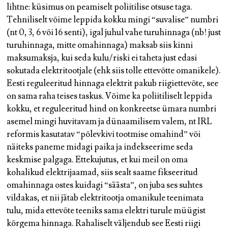
lihtne: küsimus on peamiselt poliitilise otsuse taga.
Tehniliselt võime leppida kokku mingi “suvalise” numbri
(nt 0, 3, 6 või 16 senti), igal juhul vahe turuhinnaga (nb! just
turuhinnaga, mitte omahinnaga) maksab siis kinni
maksumaksja, kui seda kulu/riski ei taheta just edasi
sokutada elektritootjale (ehk siis tolle ettevõtte omanikele).
Eesti reguleeritud hinnaga elektrit pakub riigiettevõte, see
on sama raha teises taskus. Võime ka poliitiliselt leppida
kokku, et reguleeritud hind on konkreetse ümara numbri
asemel mingi huvitavam ja dünaamilisem valem, nt IRL
reformis kasutatav “põlevkivi tootmise omahind” või
näiteks paneme midagi paika ja indekseerime seda
keskmise palgaga. Ettekujutus, et kui meil on oma
kohalikud elektrijaamad, siis sealt saame fikseeritud
omahinnaga ostes kuidagi “säästa”, on juba ses suhtes
vildakas, et nii jätab elektritootja omanikule teenimata
tulu, mida ettevõte teeniks sama elektri turule müügist
kõrgema hinnaga. Rahaliselt väljendub see Eesti riigi