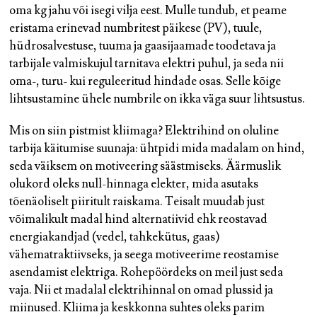
oma kg jahu või isegi vilja eest. Mulle tundub, et peame
eristama erinevad numbritest päikese (PV), tuule,
hüdrosalvestuse, tuuma ja gaasijaamade toodetava ja
tarbijale valmiskujul tarnitava elektri puhul, ja seda nii
oma-, turu- kui reguleeritud hindade osas. Selle kõige
lihtsustamine ühele numbrile on ikka väga suur lihtsustus.
Mis on siin pistmist kliimaga? Elektrihind on oluline
tarbija käitumise suunaja: ühtpidi mida madalam on hind,
seda väiksem on motiveering säästmiseks. Äärmuslik
olukord oleks null-hinnaga elekter, mida asutaks
tõenäoliselt piiritult raiskama. Teisalt muudab just
võimalikult madal hind alternatiivid ehk reostavad
energiakandjad (vedel, tahkekütus, gaas)
vähematraktiivseks, ja seega motiveerime reostamise
asendamist elektriga. Rohepöördeks on meil just seda
vaja. Nii et madalal elektrihinnal on omad plussid ja
miinused. Kliima ja keskkonna suhtes oleks parim