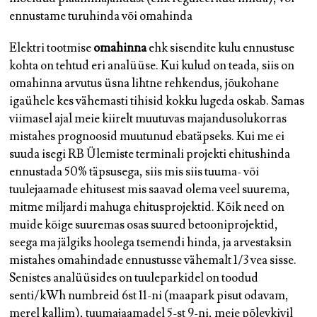
ennustame turuhinda või omahinda
Elektri tootmise
omahinna
ehk sisendite kulu ennustuse
kohta on tehtud eri analüüse. Kui kulud on teada, siis on
omahinna arvutus üsna lihtne rehkendus, jõukohane
igaühele kes vähemasti tihisid kokku lugeda oskab. Samas
viimasel ajal meie kiirelt muutuvas majandusolukorras
mistahes prognoosid muutunud ebatäpseks. Kui me ei
suuda isegi RB Ülemiste terminali projekti ehitushinda
ennustada 50% täpsusega, siis mis siis tuuma- või
tuulejaamade ehitusest mis saavad olema veel suurema,
mitme miljardi mahuga ehitusprojektid. Kõik need on
muide kõige suuremas osas suured betooniprojektid,
seega ma jälgiks hoolega tsemendi hinda, ja arvestaksin
mistahes omahindade ennustusse vähemalt 1/3 vea sisse.
Senistes analüüsides on tuuleparkidel on toodud
senti/kWh numbreid 6st 11-ni (maapark pisut odavam,
merel kallim), tuumajaamadel 5-st 9-ni, meie põlevkivil