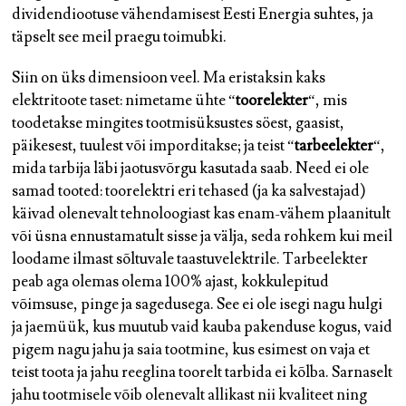
dividendiootuse vähendamisest Eesti Energia suhtes, ja
täpselt see meil praegu toimubki.
Siin on üks dimensioon veel. Ma eristaksin kaks
elektritoote taset: nimetame ühte “
toorelekter
“, mis
toodetakse mingites tootmisüksustes söest, gaasist,
päikesest, tuulest või imporditakse; ja teist “
tarbeelekter
“,
mida tarbija läbi jaotusvõrgu kasutada saab. Need ei ole
samad tooted: toorelektri eri tehased (ja ka salvestajad)
käivad olenevalt tehnoloogiast kas enam-vähem plaanitult
või üsna ennustamatult sisse ja välja, seda rohkem kui meil
loodame ilmast sõltuvale taastuvelektrile. Tarbeelekter
peab aga olemas olema 100% ajast, kokkulepitud
võimsuse, pinge ja sagedusega. See ei ole isegi nagu hulgi
ja jaemüük, kus muutub vaid kauba pakenduse kogus, vaid
pigem nagu jahu ja saia tootmine, kus esimest on vaja et
teist toota ja jahu reeglina toorelt tarbida ei kõlba. Sarnaselt
jahu tootmisele võib olenevalt allikast nii kvaliteet ning