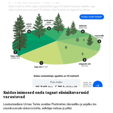
Kuidas inimesed enda tagant süsinikuvarusid
varastavad
Loodusteadlane Urmas Tartes avaldas Postimehes ülevaatliku ja asjaliku loo
süsinikuvarude olukorra kohta, eelkõige metsas ja põllul.