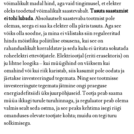
võimalikult madal hind, aga vaid tingimusel, et elekter
oleks toodetud võimalikult saastevabalt.
Tasuta saastamist
ei tohi lubada
. Absoluutselt saastevaba tootmist pole
olemas, seega ei saa ka elekter olla päris tasuta. Aga see
võiks olla soodne, ja mina ei välistaks siin reguleeritud
hinda mõistliku poliitilise otsusena, kui see on
rahanduslikult korraldatav ja seda kulu ei üritata sokutada
roheelektri ettevõtjatele. Elektriootjal (eriti erasektoris) on
ju lihtne loogika – kui müügihind on väiksem kui
omahind või kui riik karistab, siis kasumit pole oodata ja
jäetakse investeeringud tegemata. Ning see tootmisse
investeeringute tegemata jätmine ongi praeguse
energiadefitsiidi üks juurpõhjuseid. Tootja peab saama
müüa ikkagi turule turuhinnaga, ja regulaator peab olema
valmis sealt seda ostma, ja see peaks kehtima isegi riigi
omanduses olevate tootjate kohta; muidu on tegi turu
solkimisega.