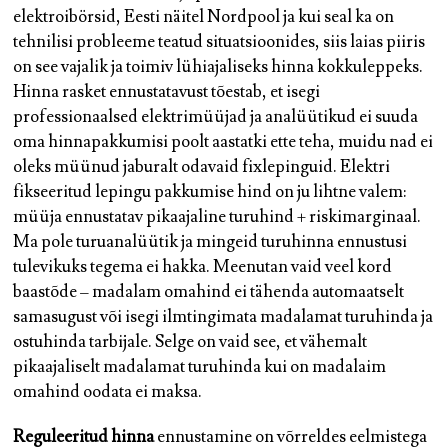
elektroibörsid, Eesti näitel Nordpool ja kui seal ka on
tehnilisi probleeme teatud situatsioonides, siis laias piiris
on see vajalik ja toimiv lühiajaliseks hinna kokkuleppeks.
Hinna rasket ennustatavust tõestab, et isegi
professionaalsed elektrimüüjad ja analüütikud ei suuda
oma hinnapakkumisi poolt aastatki ette teha, muidu nad ei
oleks müünud jaburalt odavaid fixlepinguid. Elektri
fikseeritud lepingu pakkumise hind on ju lihtne valem:
müüja ennustatav pikaajaline turuhind + riskimarginaal.
Ma pole turuanalüütik ja mingeid turuhinna ennustusi
tulevikuks tegema ei hakka. Meenutan vaid veel kord
baastõde – madalam omahind ei tähenda automaatselt
samasugust või isegi ilmtingimata madalamat turuhinda ja
ostuhinda tarbijale. Selge on vaid see, et vähemalt
pikaajaliselt madalamat turuhinda kui on madalaim
omahind oodata ei maksa.
Reguleeritud hinna
ennustamine on võrreldes eelmistega