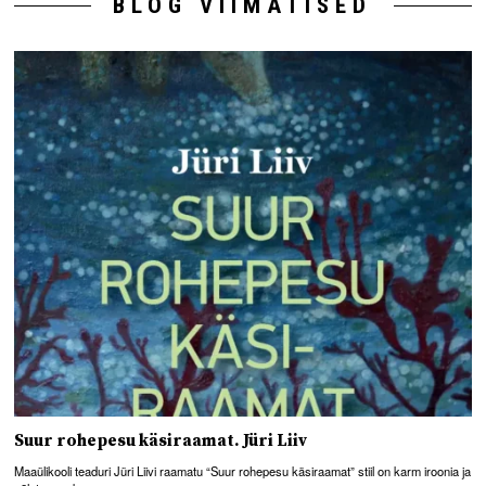
BLOG VIIMATISED
Suur rohepesu käsiraamat. Jüri Liiv
Maaülikooli teaduri Jüri Liivi raamatu “Suur rohepesu käsiraamat” stiil on karm iroonia ja