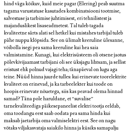
hind väga kõikuv, kuid meie pagar (Elering) peab suutma
tagama varustatuse kasutades kombinatsiooni tootmise,
salvestuse ja tarbimise juhtimisest, eri tehnilistest ja
majanduslikest lisaseadmetest. Tal tuleb tagada
kvaliteetne särts alati sel hetkel kui mistahes tarbijal tuleb
pähe nuppu klõpsida. See on ülimalt keeruline ülesanne,
võibolla isegi pea sama keeruline kui hea saia
valmistamine. Kunagi, kui elektrisüsteem oli otsene jaotus
põlevkivijaamast tarbijani oli see üksjagu lihtsam, ja sellist
eristust ehk polnud vajagi teha; tänapäeval on lugu aga
teine. Nüüd hinna juurde tulles: kui erinevate toorelektrite
kvaliteet on erinevad, ja ka tarbeelekter kui toode on
hoopis erinevate nõuetega, siis kas peavad olema hinnad
samad? Täna pole haruldane, et “suvalise”
tarnekvaliteediga päikesepaneelist elektri tootja eeldab,
oma toodangu eest saab oodata pea sama hinda kui
maksab jaetarbija oma valmiselektri eest. See on nagu
võtaks viljakasvataja saiakilo hinna ja küsiks samapalju