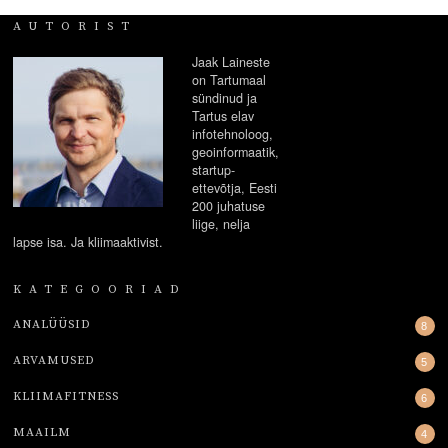
AUTORIST
Jaak Laineste
on Tartumaal
sündinud ja
Tartus elav
infotehnoloog,
geoinformaatik,
startup-
ettevõtja, Eesti
200 juhatuse
liige, nelja
lapse isa. Ja kliimaaktivist.
KATEGOORIAD
ANALÜÜSID
8
ARVAMUSED
5
KLIIMAFITNESS
6
MAAILM
4