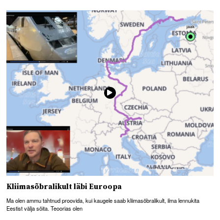
Kliimasõbralikult läbi Euroopa
Ma olen ammu tahtnud proovida, kui kaugele saab kliimasõbralikult, ilma lennukita
Eestist välja sõita. Teoorias olen