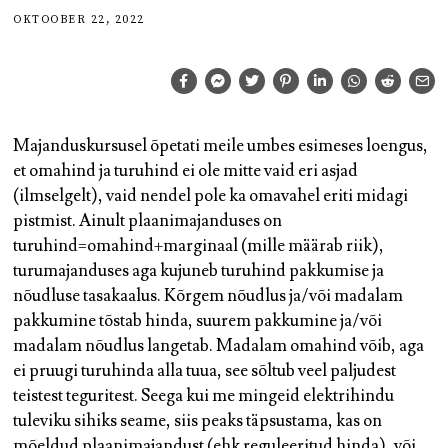
OKTOOBER 22, 2022
Majanduskursusel õpetati meile umbes esimeses loengus,
et omahind ja turuhind ei ole mitte vaid eri asjad
(ilmselgelt), vaid nendel pole ka omavahel eriti midagi
pistmist. Ainult plaanimajanduses on
turuhind=omahind+marginaal (mille määrab riik),
turumajanduses aga kujuneb turuhind pakkumise ja
nõudluse tasakaalus. Kõrgem nõudlus ja/või madalam
pakkumine tõstab hinda, suurem pakkumine ja/või
madalam nõudlus langetab. Madalam omahind võib, aga
ei pruugi turuhinda alla tuua, see sõltub veel paljudest
teistest teguritest. Seega kui me mingeid elektrihindu
tuleviku sihiks seame, siis peaks täpsustama, kas on
mõeldud plaanimajandust (ehk reguleeritud hinda), või