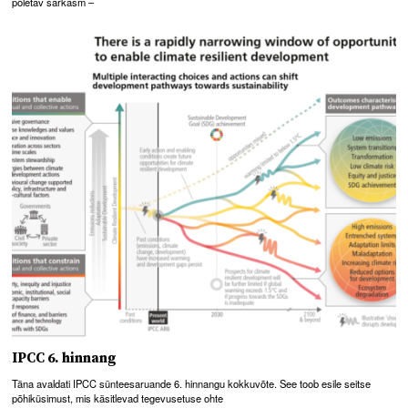
põletav sarkasm –
IPCC 6. hinnang
Täna avaldati IPCC sünteesaruande 6. hinnangu kokkuvõte. See toob esile seitse
põhiküsimust, mis käsitlevad tegevusetuse ohte