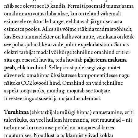
näib see olevat see 15 kandis. Fermi täpsemaid tuumajaama
omahinna arvutusi lubatakse, kui on tehtud vähemalt
esimesele reaktorile hange, eeldatavalt järgmise aasta
esimeses pooles. Alles siis võime rääkida teadmispõhiselt,
kas Eesti tuumaelekter on kallis või mitte, senikaua on kõik
see puhas juhuslike arvude põhine spekulatsioon. Samas
elektri tarbijat madal või kõrge tehniline omahind eriti ei
aita ega otseselt huvita, teda huvitab
palju tema maksma
peab
, ehk turuhind. Sellepärast pole isegi väga mõtet
süveneda omahinna üksikutesse komponentidesse nagu
näiteks CO2 kvoodi hind. Omahind on vaid tehniline
aspekt tootja jaoks, muidugi mõjutab see tootjate
investeeringuotsuseid ja majandustulemusi.
Turuhinna
(ehk tarbijale müügi hinna) ennustamine, eriti
tulevikuks, on veel hullem hiromantia, sest muutujad – nii
tarbimise kui tootmise poolel on tänapäeval kiires
muutumises. Nõudlust ja pakkumist viivad kokku