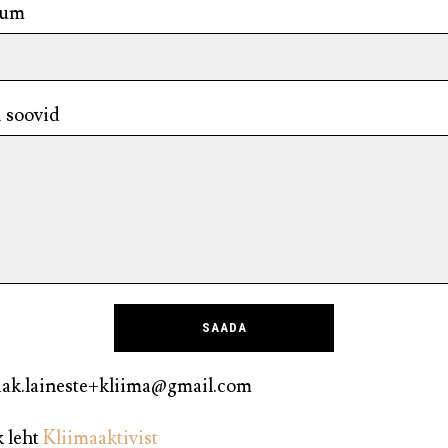
num
i soovid
jaak.laineste+kliima@gmail.com
 leht
Kliimaaktivist