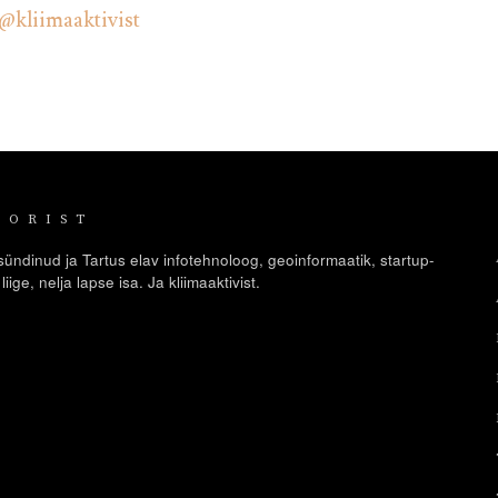
@kliimaaktivist
TORIST
ündinud ja Tartus elav infotehnoloog, geoinformaatik, startup-
iige, nelja lapse isa. Ja kliimaaktivist.