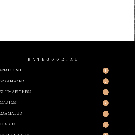
KATEGOORIAD
ANALÜÜSID
8
ARVAMUSED
5
KLIIMAFITNESS
6
MAAILM
4
RAAMATUD
5
TEADUS
4