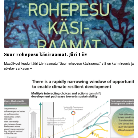
Suur rohepesu käsiraamat. Jüri Liiv
Maaülikooli teaduri Jüri Liivi raamatu “Suur rohepesu käsiraamat” stiil on karm iroonia ja
põletav sarkasm –