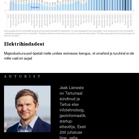
Elektrihindadest
Majanduskursusel õpetati meile umbes esimeses loengus, et omahind ja turuhind ei ole
mitte vaid eri asjad
AUTORIST
Jaak Laineste
on Tartumaal
sündinud ja
Tartus elav
infotehnoloog,
geoinformaatik,
startup-
ettevõtja, Eesti
200 juhatuse
liige, nelja