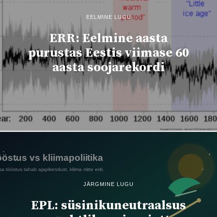
EELMINE LUGU
ERR: Eelmine aasta
purustas Eestis viimase 60
aasta soojarekordi
JÄRGMINE LUGU
EPL: süsinikuneutraalsus