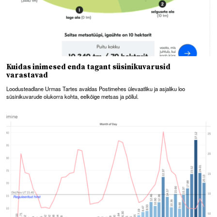
Kuidas inimesed enda tagant süsinikuvarusid
varastavad
Loodusteadlane Urmas Tartes avaldas Postimehes ülevaatliku ja asjaliku loo
süsinikuvarude olukorra kohta, eelkõige metsas ja põllul.