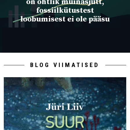
on ohtlik muinasjutt,
fossiilkütustest
loobumisest ei ole pääsu
BLOG VIIMATISED