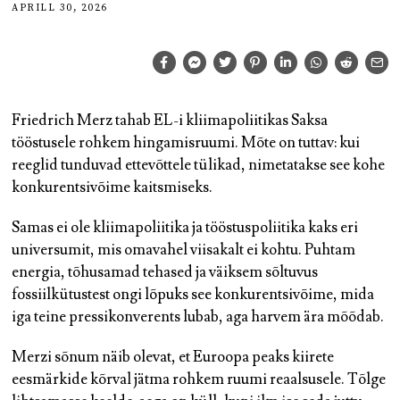
APRILL 30, 2026
Friedrich Merz tahab EL-i kliimapoliitikas Saksa
tööstusele rohkem hingamisruumi. Mõte on tuttav: kui
reeglid tunduvad ettevõttele tülikad, nimetatakse see kohe
konkurentsivõime kaitsmiseks.
Samas ei ole kliimapoliitika ja tööstuspoliitika kaks eri
universumit, mis omavahel viisakalt ei kohtu. Puhtam
energia, tõhusamad tehased ja väiksem sõltuvus
fossiilkütustest ongi lõpuks see konkurentsivõime, mida
iga teine pressikonverents lubab, aga harvem ära mõõdab.
Merzi sõnum näib olevat, et Euroopa peaks kiirete
eesmärkide kõrval jätma rohkem ruumi reaalsusele. Tõlge