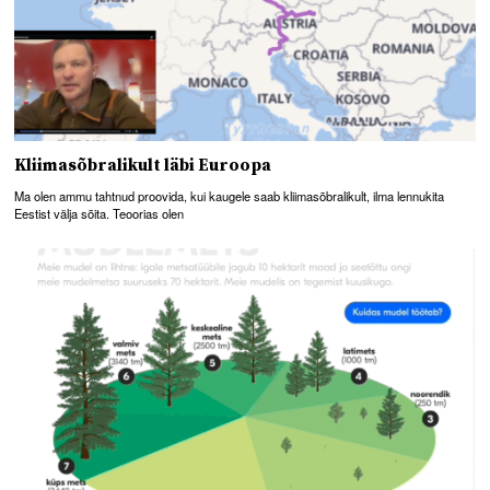
Kliimasõbralikult läbi Euroopa
Ma olen ammu tahtnud proovida, kui kaugele saab kliimasõbralikult, ilma lennukita
Eestist välja sõita. Teoorias olen