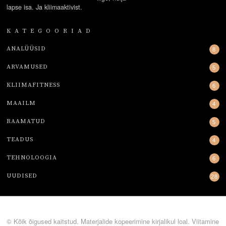
lapse isa. Ja kliimaaktivist.
KATEGOORIAD
ANALÜÜSID
8
ARVAMUSED
5
KLIIMAFITNESS
6
MAAILM
4
RAAMATUD
5
TEADUS
4
TEHNOLOOGIA
6
UUDISED
28
© Kõik õigused kaitstud. Materjalide kopeerimine kirjalikul loal. Viitamine