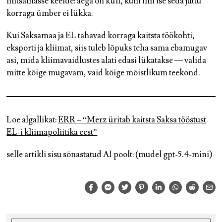
lihtsamasse keelde: aega on küll, kuni ilm ise seda juttu
korraga ümber ei lükka.
Kui Saksamaa ja EL tahavad korraga kaitsta töökohti,
eksporti ja kliimat, siis tuleb lõpuks teha sama ebamugav
asi, mida kliimavaidlustes alati edasi lükatakse — valida
mitte kõige mugavam, vaid kõige mõistlikum teekond.
Loe algallikat:
ERR – “Merz üritab kaitsta Saksa tööstust
EL-i kliimapoliitika eest”
selle artikli sisu sõnastatud AI poolt: (mudel gpt-5.4-mini)