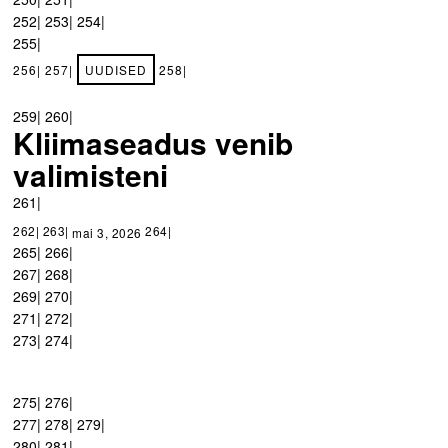
252| 253| 254|
255|
256| 257|
UUDISED
258|
259| 260|
Kliimaseadus venib
valimisteni
261|
262| 263|
264|
mai 3, 2026
265| 266|
267| 268|
269| 270|
271| 272|
273| 274|
275| 276|
277| 278| 279|
280| 281|