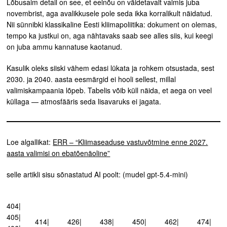
Lõbusaim detail on see, et eelnõu on väidetavalt valmis juba
novembrist, aga avalikkusele pole seda ikka korralikult näidatud.
Nii sünnibki klassikaline Eesti kliimapoliitika: dokument on olemas,
tempo ka justkui on, aga nähtavaks saab see alles siis, kui keegi
on juba ammu kannatuse kaotanud.
Kasulik oleks siiski vähem edasi lükata ja rohkem otsustada, sest
2030. ja 2040. aasta eesmärgid ei hooli sellest, millal
valimiskampaania lõpeb. Tabelis võib küll näida, et aega on veel
küllaga — atmosfääris seda lisavaruks ei jagata.
Loe algallikat:
ERR – “Kliimaseaduse vastuvõtmine enne 2027.
aasta valimisi on ebatõenäoline”
selle artikli sisu sõnastatud AI poolt: (mudel gpt-5.4-mini)
404|
405|
414|
426|
438|
450|
462|
474|