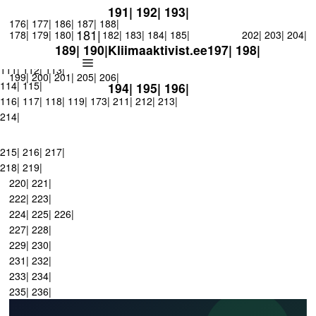
1| 2| 3| 4|
174| 175|
5|
6|
7| 8|
11| 12|
13|
14|
15|
16|
17|
18|
19|
20|
21|
22|
26|
191| 192| 193|
27|
176| 177|
28|
29|
30|
186| 187| 188|
45|
46|
50|
54|
58| 59|
64|
65|
66|
67|
68|
69|
70|
71|
181|
178| 179| 180|
182| 183| 184| 185|
202| 203| 204|
87|
88|
89|
90|
91|
92|
93|
94|
95|
96|
97|
98|
99|
100| 101|
102| 103|
189| 190|
Kliimaaktivist.ee
197| 198|
104| 105| 106| 107| 108| 109| 110|
207| 208|
209| 210|
111| 112| 113|
199| 200| 201|
205| 206|
114| 115|
194| 195| 196|
116| 117| 118| 119|
173|
211| 212| 213|
214|
215| 216| 217|
218| 219|
220| 221|
222| 223|
224| 225| 226|
227| 228|
229| 230|
231| 232|
233| 234|
235| 236|