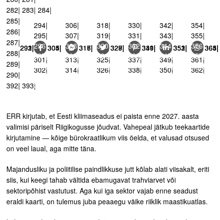
282| 283| 284|
285|
294|
306|
318|
330|
342|
354|
286|
295|
307|
319|
331|
343|
355|
287|
296|
308|
320|
332|
344|
356|
291| 292| 293|
303| 304| 305|
315| 316| 317|
327| 328| 329|
339| 340| 341|
351| 352| 353|
363| 364| 365|
288|
297|
309|
321|
333|
345|
357|
301|
313|
325|
337|
349|
361|
289|
298|
310|
322|
334|
346|
358|
302|
314|
326|
338|
350|
362|
290|
299|
311|
323|
335|
347|
359|
300|
312|
324|
336|
348|
360|
392| 393|
ERR kirjutab, et Eesti kliimaseadus ei paista enne 2027. aasta
valimisi päriselt Riigikogusse jõudvat. Vahepeal jätkub teekaartide
kirjutamine — kõige bürokraatlikum viis öelda, et valusad otsused
on veel laual, aga mitte täna.
Majandusliku ja poliitilise paindlikkuse jutt kõlab alati viisakalt, eriti
siis, kui keegi tahab vältida ebamugavat trahviarvet või
sektoripõhist vastutust. Aga kui iga sektor vajab enne seadust
eraldi kaarti, on tulemus juba peaaegu väike riiklik maastikuatlas.