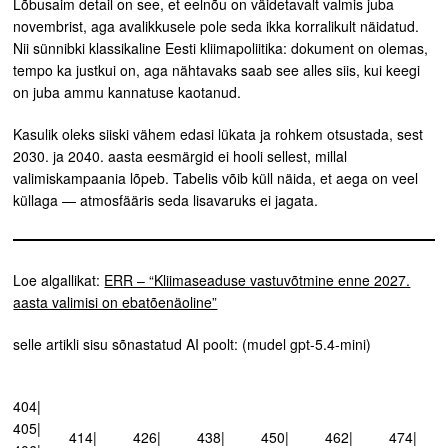
Lõbusaim detail on see, et eelnõu on väidetavalt valmis juba
novembrist, aga avalikkusele pole seda ikka korralikult näidatud.
Nii sünnibki klassikaline Eesti kliimapoliitika: dokument on olemas,
tempo ka justkui on, aga nähtavaks saab see alles siis, kui keegi
on juba ammu kannatuse kaotanud.
Kasulik oleks siiski vähem edasi lükata ja rohkem otsustada, sest
2030. ja 2040. aasta eesmärgid ei hooli sellest, millal
valimiskampaania lõpeb. Tabelis võib küll näida, et aega on veel
küllaga — atmosfääris seda lisavaruks ei jagata.
Loe algallikat:
ERR – “Kliimaseaduse vastuvõtmine enne 2027.
aasta valimisi on ebatõenäoline”
selle artikli sisu sõnastatud AI poolt: (mudel gpt-5.4-mini)
404|
405|
414|
426|
438|
450|
462|
474|