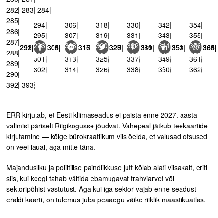
282| 283| 284|
285|
294|
306|
318|
330|
342|
354|
286|
295|
307|
319|
331|
343|
355|
287|
296|
308|
320|
332|
344|
356|
291| 292| 293|
303| 304| 305|
315| 316| 317|
327| 328| 329|
339| 340| 341|
351| 352| 353|
363| 364| 365|
288|
297|
309|
321|
333|
345|
357|
301|
313|
325|
337|
349|
361|
289|
298|
310|
322|
334|
346|
358|
302|
314|
326|
338|
350|
362|
290|
299|
311|
323|
335|
347|
359|
300|
312|
324|
336|
348|
360|
392| 393|
ERR kirjutab, et Eesti kliimaseadus ei paista enne 2027. aasta
valimisi päriselt Riigikogusse jõudvat. Vahepeal jätkub teekaartide
kirjutamine — kõige bürokraatlikum viis öelda, et valusad otsused
on veel laual, aga mitte täna.
Majandusliku ja poliitilise paindlikkuse jutt kõlab alati viisakalt, eriti
siis, kui keegi tahab vältida ebamugavat trahviarvet või
sektoripõhist vastutust. Aga kui iga sektor vajab enne seadust
eraldi kaarti, on tulemus juba peaaegu väike riiklik maastikuatlas.