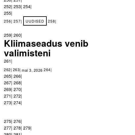
252| 253| 254|
255|
256| 257|
UUDISED
258|
259| 260|
Kliimaseadus venib
valimisteni
261|
262| 263|
264|
mai 3, 2026
265| 266|
267| 268|
269| 270|
271| 272|
273| 274|
275| 276|
277| 278| 279|
280| 281|