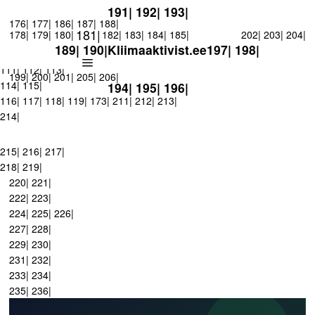
1| 2| 3| 4|
174| 175|
5|
6|
7| 8|
11| 12|
13|
14|
15|
16|
17|
18|
19|
20|
21|
22|
26|
191| 192| 193|
27|
176| 177|
28|
29|
30|
186| 187| 188|
45|
46|
50|
54|
58| 59|
64|
65|
66|
67|
68|
69|
70|
71|
181|
178| 179| 180|
182| 183| 184| 185|
202| 203| 204|
87|
88|
89|
90|
91|
92|
93|
94|
95|
96|
97|
98|
99|
100| 101|
102| 103|
189| 190|
Kliimaaktivist.ee
197| 198|
104| 105| 106| 107| 108| 109| 110|
207| 208|
209| 210|
111| 112| 113|
199| 200| 201|
205| 206|
114| 115|
194| 195| 196|
116| 117| 118| 119|
173|
211| 212| 213|
214|
215| 216| 217|
218| 219|
220| 221|
222| 223|
224| 225| 226|
227| 228|
229| 230|
231| 232|
233| 234|
235| 236|